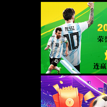
whoscold足球官网入口——