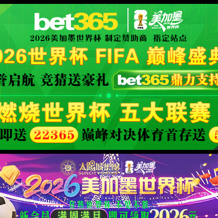
数据分析_赛事与球队资讯